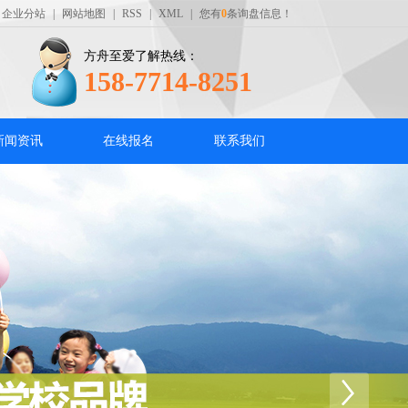
企业分站
|
网站地图
|
RSS
|
XML
|
您有
0
条询盘信息！
方舟至爱了解热线：
158-7714-8251
新闻资讯
在线报名
联系我们