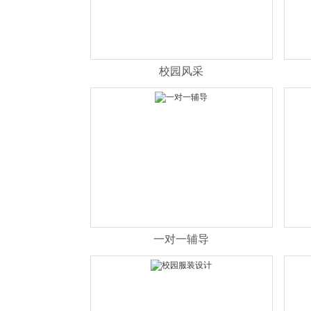
校园风采
一对一辅导