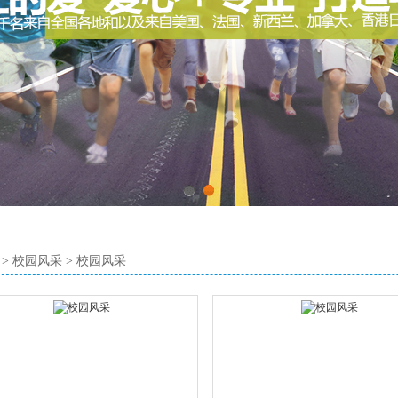
1
2
>
校园风采
>
校园风采