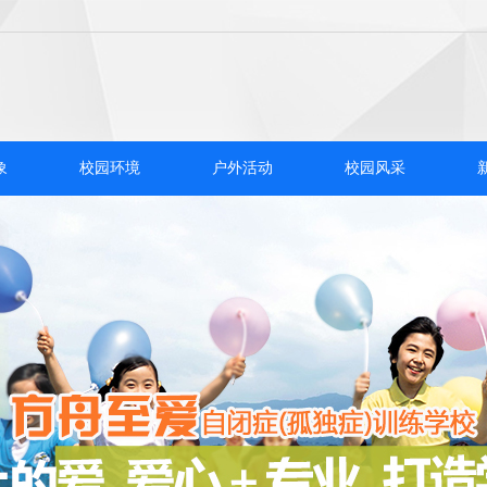
象
校园环境
户外活动
校园风采