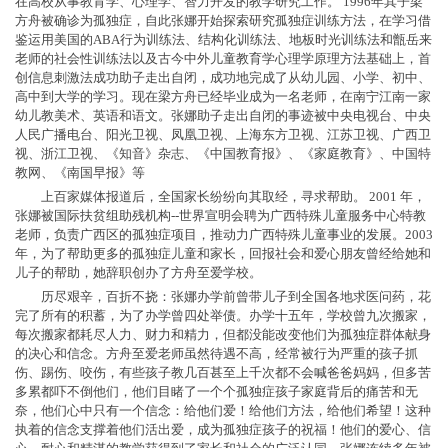
在高校从事教育学、心理学、智力开发的教学研究工作。 1996年其子梁
方舟被确诊为孤独症，自此张娜开始探索研究孤独症训练方法，在学习借
鉴运用美国的ABA行为训练法、结构化训练法、地板时光训练法和甑岳来
老师的社会性训练法以及古今中外儿童教育学心理学原理方法基础上，首
创信息刺激法成功助子走出自闭，成功地完成了从幼儿园、小学、初中、
高中到大学的学习。现在梁方舟已经毕业成为一名老师，在南宁江南一家
幼儿教美术、英语和语文。张娜助子走出自闭的事迹被中央电视台、中央
人民广播电台、阳光卫视、凤凰卫视、上海东方卫视、江苏卫视、广西卫
视、浙江卫视、《知音》杂志、《中国教育报》、《家庭教育》、中国特
教网、《南国早报》等
上百家媒体报道后，全国家长纷纷向其取经，寻求帮助。 2001 年，
张娜被国际扶贫组助残机构--世界宣明会聘为广西特殊儿童服务中心特教
老师，负责广西区的孤独症项目，推动力广西特殊儿童事业的发展。2003
年，为了帮助更多的孤独症儿童和家长，回报社会和爱心朋友曾经给她和
儿子的帮助，她辞职创办了方舟至爱学校。
历尽艰辛，百折不挠：张娜办学前曾带儿子到全国各地求医问药，花
完了所有的积蓄，为了办学曾四处举债。办学十五年，学校曾九次搬家，
每次搬家都耗尽人力、财力和精力，但都没能改变他们为孤独症群体献身
的决心和信念。方舟至爱老师虽然待遇不高，经常被行为严重的孩子抓
伤、踢伤、咬伤，有些孩子教几百甚至上千次都不会喊爸爸妈妈，但多苦
多累都吓不倒他们，他们目睹了一个个孤独症孩子家庭背后的痛苦和无
奈，他们心中只有一个信念：给他们爱！给他们方法，给他们希望！这种
执着的信念支撑着他们活出爱，成为孤独症孩子的祝福！他们的爱心、信