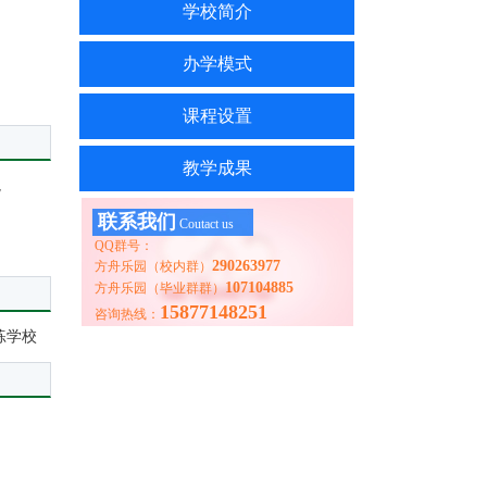
学校简介
办学模式
课程设置
教学成果
境
联系我们
Coutact us
QQ群号：
290263977
方舟乐园（校内群）
107104885
方舟乐园（毕业群群）
15877148251
咨询热线：
练学校