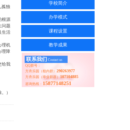
。
学校简介
儿孤独
办学模式
的根源
生问题
课程设置
及生活
教学成果
心理机
心理障
联系我们
Coutact us
交给我
QQ群号：
290263977
方舟乐园（校内群）
107104885
方舟乐园（毕业群群）
15877148251
咨询热线：
除。）