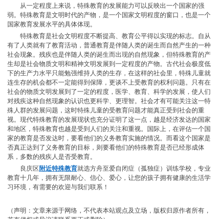
从一定程度上来说，特殊教育的发展能力可以反映出一个国家的强
弱。特殊教育是文明时代的产物，是一个国家文明程度的窗口，也是一个
国家教育发展水平的具体体现。
特殊教育是社会文明程度不断提高、教育公平得以实现的标志。自从
有了人类就有了教育活动，普通教育是伴随人类的诞生而自然产生的一种
社会现象。残疾也是伴随人类的诞生而出现的自然现象，但特殊教育的产
生却是社会物质文明和精神文明发展到一定程度的产物。古代社会极度低
下的生产力水平只能勉强维持人类的生存，在这样的社会里，特殊儿童就
连生存的机会都不一定能得到保障，更谈不上受教育的权利问题。只有在
社会的物质文明发展到了一定的程度，医学、教育、科学的发展，使人们
对残疾这种自然现象的认识也更科学、更理智。社会才有可能关注这一特
殊人群的发展问题，这时特殊儿童的受教育问题才能真正受到社会的重
视。现代特殊教育的发展现状也充分证明了这一点，越是经济发达的国家
和地区，特殊教育也越是受到人们的关注和重视。国际上，在评估一个国
家的教育是否发达时，要看他们的义务教育实施的情况。而看这个国家是
否真正达到了义务教育的目标，则要看他们的特殊教育是否已经形成体
系，多数的残疾人是否受教育。
良庆区
附近特殊教育
就选方舟至爱自闭症（孤独症）训练学校，专业
教育十几年，拥有无限耐心、信心、爱心，让您的孩子拥有健康的生活学
习环境，有需要的欢迎与我们联系！
（声明：文章来源于网络，不代表本站观点及立场，版权归原作者所有，