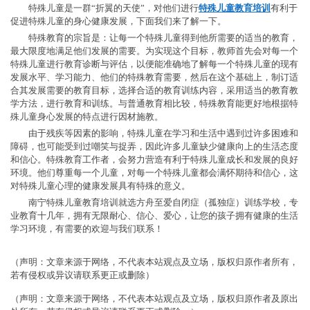
特殊儿童是一群“折翼的天使”，对他们进行
特殊儿童教育培训
有利于
促进特殊儿童的身心健康发展，下面我们来了解一下。
特殊教育的宗旨是：让每一个特殊儿童得到他所需要的适当的教育，
最大限度地满足他们发展的需要。为实现这个目标，教师首先会对每一个
特殊儿童进行教育诊断与评估，以便能准确地了解每一个特殊儿童的现有
发展水平、学习能力、他们的特殊教育需要，然后在这个基础上，制订适
合其发展需要的教育目标，选择合适的教育训练内容，采用适当的教育教
学方法，进行教育和训练。与普通教育相比较，特殊教育能更好地根据特
殊儿童身心发展的特点进行因材施教。
由于残疾等因素的影响，特殊儿童在学习和生活中遇到过许多困难和
障碍，也可能受到过嘲笑与捉弄，因此许多儿童缺少健康向上的生活态度
和信心。特殊教育工作者，会努力营造有利于特殊儿童成长和发展的良好
环境。他们尊重每一个儿童，对每一个特殊儿童都会满怀期待和信心，这
对特殊儿童心理的健康发展具有特殊的意义。
南宁特殊儿童教育培训就选方舟至爱自闭症（孤独症）训练学校，专
业教育十几年，拥有无限耐心、信心、爱心，让您的孩子拥有健康的生活
学习环境，有需要的欢迎与我们联系！
（声明：文章来源于网络，不代表本站观点及立场，版权归原作者所有，
若有侵权或异议请联系更正或删除）
（声明：文章来源于网络，不代表本站观点及立场，版权归原作者及原出