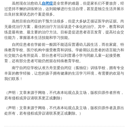
虽然现在治愈幼儿
自闭症
是全世界的难题，但是家长们不要放弃，经
过坚持不懈的训练矫治，达到能够进行生活自理，甚至是独立生活并展示
出良好发展状态的个案是很多。
虽然目前自闭症的干预方法很多，但是大多缺乏循证医学的证据。尚
无最优治疗方案，最佳的治疗方法应该是个体化的治疗。其中，教育和训
练是最有效、最主要的治疗方法。目标是促进患者语言发育，提高社会交
往能力，掌握基本生活技能和学习技能。
自闭症患者在学龄前一般因不能适应普通幼儿园生活，而在家庭、特
殊教育学校、医疗机构中接受教育和训练。学龄期以后患者的语言能力和
社交能力会有所提高，部分患者可以到普通小学与同龄儿童一起接受教
育，还有部分患者可能仍然留在特殊教育学校。
南宁自闭症学校认准
方舟至爱自闭症（孤独症）训练学校，拥有专业
丰富的教学经验，让您的孩子拥有健康的生活学习环境，有需要的欢迎与
我们联系！
（声明：文章来源于网络，不代表本站观点及立场，版权归原作者所有，
若有侵权或异议请联系更正或删除）
（声明：文章来源于网络，不代表本站观点及立场，版权归原作者及原出
处所有，若有侵权或异议请联系更正或删除。）