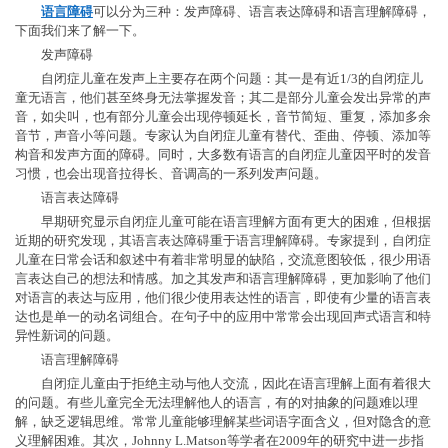
语言障碍
可以分为三种：发声障碍、语言表达障碍和语言理解障碍，
下面我们来了解一下。
发声障碍
自闭症儿童在发声上主要存在两个问题：其一是有近1/3的自闭症儿
童无语言，他们甚至终身无法掌握发音；其二是部分儿童会发出异常的声
音，如尖叫，也有部分儿童会出现停顿延长，音节简短、重复，添加多余
音节，声音小等问题。专家认为自闭症儿童有替代、歪曲、停顿、添加等
构音和发声方面的障碍。同时，大多数有语言的自闭症儿童因平时的发音
习惯，也会出现音拉得长、音调高的一系列发声问题。
语言表达障碍
早期研究显示自闭症儿童可能在语言理解方面有更大的困难，但根据
近期的研究发现，其语言表达障碍重于语言理解障碍。专家提到，自闭症
儿童在日常会话和叙述中有着非常明显的缺陷，交流意图较低，很少用语
言表达自己的想法和情感。加之其发声和语言理解障碍，更加影响了他们
对语言的表达与应用，他们很少使用表达性的语言，即使有少量的语言表
达也是单一的动名词组合。在句子中的应用中常常会出现回声式语言和特
异性新词的问题。
语言理解障碍
自闭症儿童由于拒绝主动与他人交流，因此在语言理解上面有着很大
的问题。有些儿童完全无法理解他人的语言，有的对抽象的问题难以理
解，缺乏逻辑思维。常常儿童能够理解某些词语字面含义，但对隐含的意
义理解困难。其次，Johnny L.Matson等学者在2009年的研究中进一步指