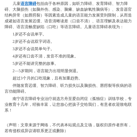
儿童
语言障碍
包括由于各种原因，如听力障碍、发育障碍、智力障
碍、大脑损伤（如脑外伤、感染、脑瘫、缺血缺氧性脑病等）、发音器官
结构异常（如唇腭裂）等因素造成儿童的语言能力发展受到限制，从而造
成诸如语言发展迟缓、语音清晰读差（口齿不清）、语言理解及表达能力
障碍、语言流畅度缺陷（口吃）等语言障碍。儿童语言障碍表现为：
1岁还不会说单字。
2岁还不会说双字词语。
3岁还不会说简单句子。
4岁还有口齿不清，发音不准的现象。
5岁还不能讲完整的故事。
2—5岁期间，语言能力出现明显倒退。
超过3个月的口吃现象，且有加重趋势。
伴随发育迟缓、智力障碍、听力损失以及脑损伤、唇腭裂等疾病的语
言功能障碍。
南宁语言障碍专业治疗就选方舟至爱自闭症（孤独症）训练学校，专
业教育十几年，经验丰富，让您放心把孩子交给我们，有意者欢迎致电联
系！
（声明：文章来源于网络，不代表本站观点及立场，版权归原作者所有，
若有侵权或异议请联系更正或删除）