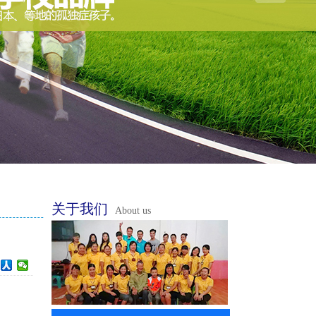
关于我们
About us