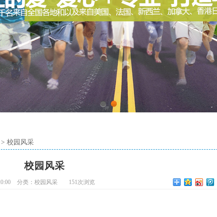
1
2
>
校园风采
校园风采
0:00
分类：
校园风采
151
次浏览