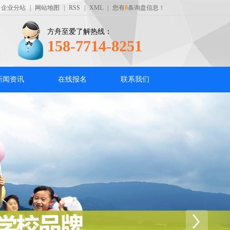
企业分站
|
网站地图
|
RSS
|
XML
|
您有
0
条询盘信息！
方舟至爱了解热线：
158-7714-8251
新闻资讯
在线报名
联系我们