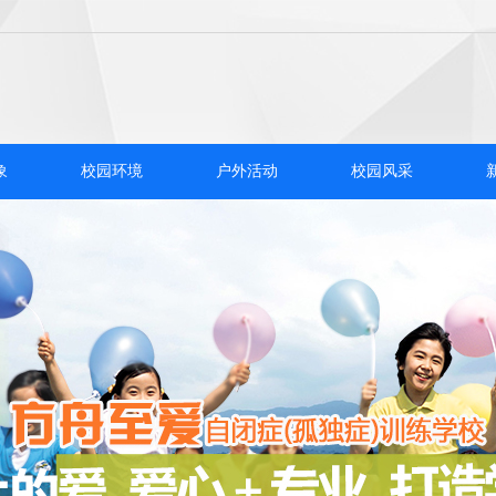
象
校园环境
户外活动
校园风采